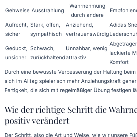
Wahrnehmung
Gehweise
Ausstrahlung
Empfohlen
durch andere
Aufrecht,
Stark, offen,
Anziehend,
Adidas Sne
sicher
sympathisch
vertrauenswürdig
Lederschu
Abgetrage
Geduckt,
Schwach,
Unnahbar, wenig
lackierte 
unsicher
zurückhaltend
attraktiv
Komfort
Durch eine bewusste Verbesserung der Haltung beim
sich im Alltag spielerisch mehr Anziehungskraft gener
Fertigkeit, die sich mit regelmäßiger Übung festigen lä
Wie der richtige Schritt die Wah
positiv verändert
Der Schritt, also die Art und Weise, wie wir unsere 