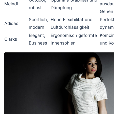
Outdoor,
Optimale Stabilität und
Meindl
ausda
robust
Dämpfung
Gehen
Sportlich,
Hohe Flexibilität und
Perfekt
Adidas
modern
Luftdurchlässigkeit
dynam
Elegant,
Ergonomisch geformte
Kombin
Clarks
Business
Innensohlen
und Ko