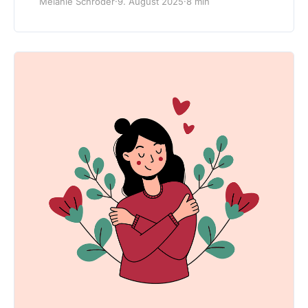
Melanie Schröder
·
9. August 2025
·
8 min