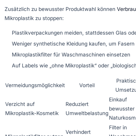
Zusätzlich zu bewusster Produktwahl können
Verbrau
Mikroplastik zu stoppen:
Plastikverpackungen meiden
, stattdessen Glas od
Weniger synthetische Kleidung kaufen
, um Fasern
Mikroplastikfilter für Waschmaschinen
einsetzen
Auf Labels
wie „
ohne Mikroplastik
“ oder „
biologisc
Praktis
Vermeidungsmöglichkeit
Vorteil
Umsetz
Einkauf
Verzicht auf
Reduziert
bewusster
Mikroplastik-Kosmetik
Umweltbelastung
Naturkosm
Filter in
Verhindert