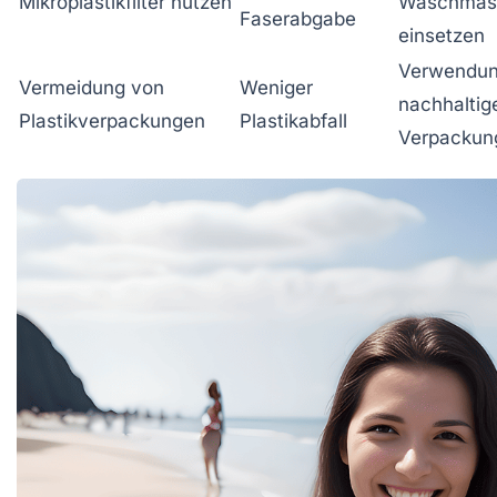
Mikroplastikfilter nutzen
Waschmas
Faserabgabe
einsetzen
Verwendu
Vermeidung von
Weniger
nachhaltig
Plastikverpackungen
Plastikabfall
Verpackun