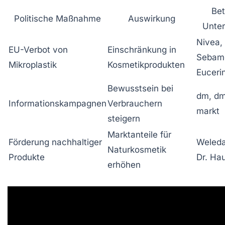
Bet
Politische Maßnahme
Auswirkung
Unte
Nivea,
EU-Verbot von
Einschränkung in
Sebam
Mikroplastik
Kosmetikprodukten
Euceri
Bewusstsein bei
dm, dm
Informationskampagnen
Verbrauchern
markt
steigern
Marktanteile für
Förderung nachhaltiger
Weleda
Naturkosmetik
Produkte
Dr. Ha
erhöhen