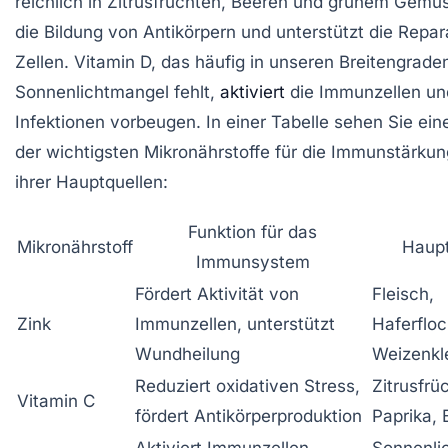
reichlich in Zitrusfrüchten, Beeren und grünem Gemüs
die Bildung von Antikörpern und unterstützt die Repar
Zellen. Vitamin D, das häufig in unseren Breitengrade
Sonnenlichtmangel fehlt,
aktiviert
die Immunzellen un
Infektionen vorbeugen. In einer Tabelle sehen Sie ein
der wichtigsten Mikronährstoffe für die Immunstärku
ihrer Hauptquellen:
Funktion für das
Mikronährstoff
Haupt
Immunsystem
Fördert Aktivität von
Fleisch,
Zink
Immunzellen, unterstützt
Haferfloc
Wundheilung
Weizenkl
Reduziert oxidativen Stress,
Zitrusfrü
Vitamin C
fördert Antikörperproduktion
Paprika, 
Aktiviert Immunzellen,
Sonnenlic