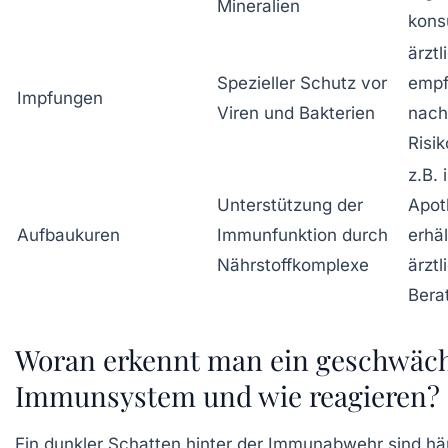
Mineralien
kons
ärztl
Spezieller Schutz vor
empf
Impfungen
Viren und Bakterien
nach
Risi
z.B. 
Unterstützung der
Apot
Aufbaukuren
Immunfunktion durch
erhäl
Nährstoffkomplexe
ärztl
Bera
Woran erkennt man ein geschwäc
Immunsystem und wie reagieren?
Ein dunkler Schatten hinter der Immunabwehr sind hä