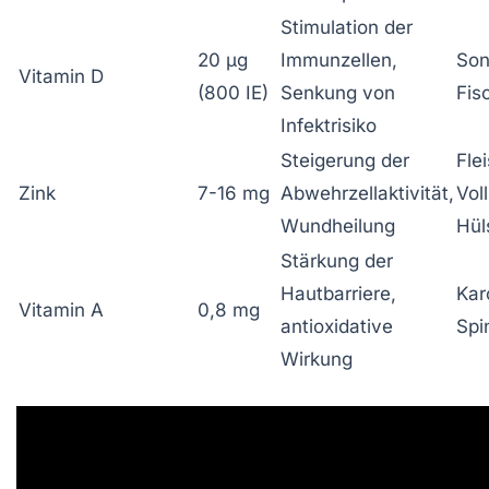
Stimulation der
20 µg
Immunzellen,
Son
Vitamin D
(800 IE)
Senkung von
Fisc
Infektrisiko
Steigerung der
Fle
Zink
7-16 mg
Abwehrzellaktivität,
Vol
Wundheilung
Hül
Stärkung der
Hautbarriere,
Kar
Vitamin A
0,8 mg
antioxidative
Spi
Wirkung