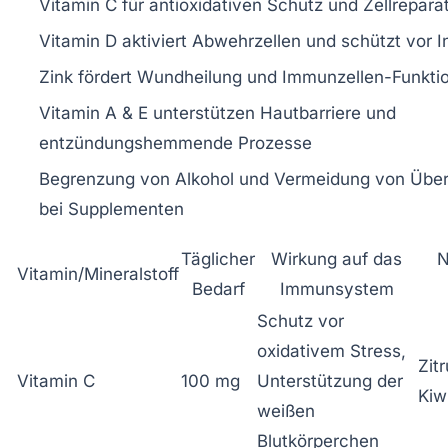
Vitamin C für antioxidativen Schutz und Zellrepara
Vitamin D aktiviert Abwehrzellen und schützt vor I
Zink fördert Wundheilung und Immunzellen-Funkti
Vitamin A & E unterstützen Hautbarriere und
entzündungshemmende Prozesse
Begrenzung von Alkohol und Vermeidung von Über
bei Supplementen
Täglicher
Wirkung auf das
N
Vitamin/Mineralstoff
Bedarf
Immunsystem
Schutz vor
oxidativem Stress,
Zit
Vitamin C
100 mg
Unterstützung der
Kiw
weißen
Blutkörperchen