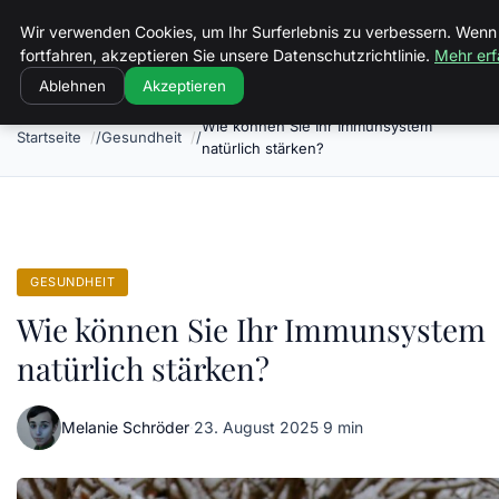
Luther In Bs
Wir verwenden Cookies, um Ihr Surferlebnis zu verbessern. Wenn
fortfahren, akzeptieren Sie unsere Datenschutzrichtlinie.
Mehr erf
Ablehnen
Akzeptieren
Wie können Sie Ihr Immunsystem
Startseite
Gesundheit
natürlich stärken?
GESUNDHEIT
Wie können Sie Ihr Immunsystem
natürlich stärken?
Melanie Schröder
·
23. August 2025
·
9 min