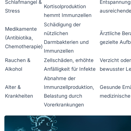
Schlafmangel &
Entspannung
Kortisolproduktion
Stress
ausreichende
hemmt Immunzellen
Schädigung der
Medikamente
nützlichen
Ärztliche Ber
(Antibiotika,
Darmbakterien und
gezielte Auf
Chemotherapie)
Immunzellen
Rauchen &
Zellschäden, erhöhte
Verzicht oder
Alkohol
Anfälligkeit für Infekte
bewusster Le
Abnahme der
Alter &
Immunzellproduktion,
Gesunde Ern
Krankheiten
Belastung durch
medizinische
Vorerkrankungen