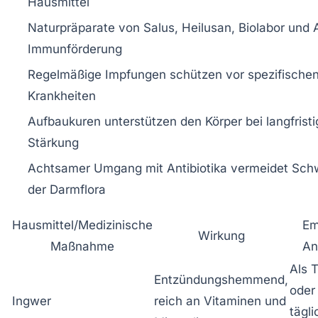
Hausmittel
Naturpräparate von Salus, Heilusan, Biolabor und A
Immunförderung
Regelmäßige Impfungen schützen vor spezifische
Krankheiten
Aufbaukuren unterstützen den Körper bei langfristi
Stärkung
Achtsamer Umgang mit Antibiotika vermeidet Sc
der Darmflora
Hausmittel/Medizinische
Em
Wirkung
Maßnahme
An
Als T
Entzündungshemmend,
oder
Ingwer
reich an Vitaminen und
tägli